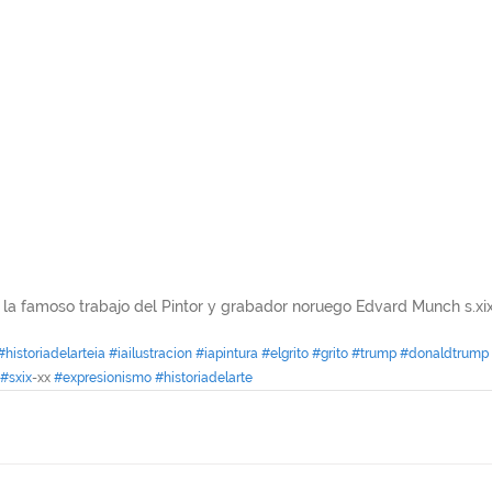
 la famoso trabajo del Pintor y grabador noruego Edvard Munch s.xi
#historiadelarteia
#iailustracion
#iapintura
#elgrito
#grito
#trump
#donaldtrump
#sxix
-xx 
#expresionismo
#historiadelarte