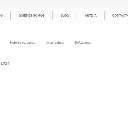
IO
QUIÉNES SOMOS
BLOG
ARTE IA
CONTACT
Pintores europeos
Arquitectura
Reflexiones
 2024