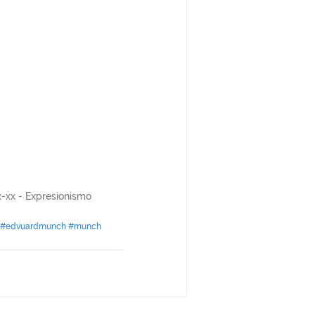
x-xx - Expresionismo
#edvuardmunch
#munch