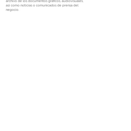
archivo de los documentos gráfi
cos, audiovisuales,
así como noticias o comunicados de prensa del
negocio.
​Página principal de mediateca