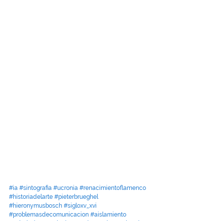
#ia
#sintografia
#ucronia
#renacimientoflamenco
#historiadelarte
#pieterbrueghel
#hieronymusbosch
#sigloxv_xvi
#problemasdecomunicacion
#aislamiento