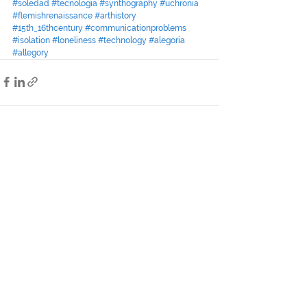
#soledad
#tecnologia
#synthography
#uchronia
#flemishrenaissance
#arthistory
#15th_16thcentury
#communicationproblems
#isolation
#loneliness
#technology
#alegoria
#allegory
Ver todo
Entradas recientes