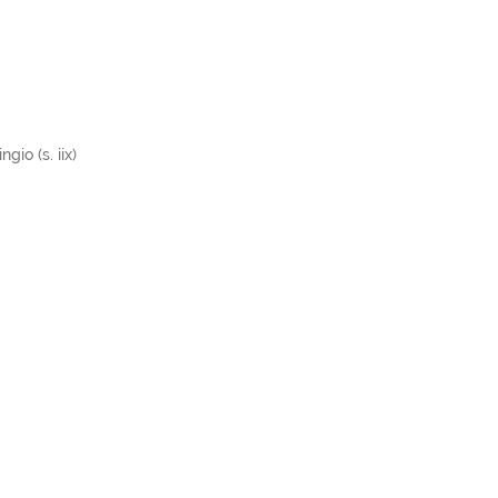
gio (s. iix)