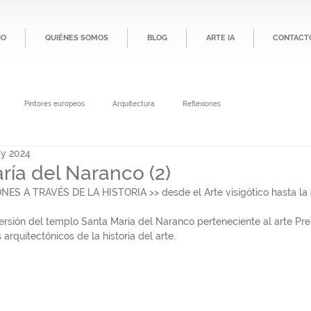
IO
QUIÉNES SOMOS
BLOG
ARTE IA
CONTACT
Pintores europeos
Arquitectura
Reflexiones
y 2024
ría del Naranco (2)
 A TRAVÉS DE LA HISTORIA >> desde el Arte visigótico hasta la a
rsión del templo Santa María del Naranco perteneciente al arte Prerr
s arquitectónicos de la historia del arte.