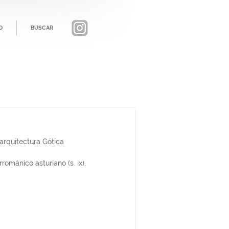
O
BUSCAR
rquitectura Gótica
ománico asturiano (s. ix), 