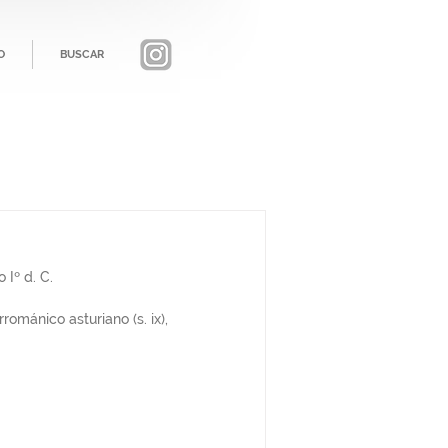
O
BUSCAR
Iº d. C.
ománico asturiano (s. ix), 