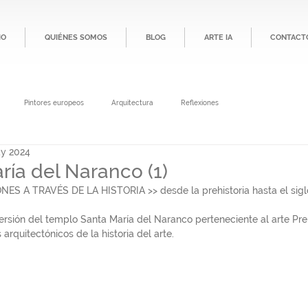
IO
QUIÉNES SOMOS
BLOG
ARTE IA
CONTACT
Pintores europeos
Arquitectura
Reflexiones
y 2024
ría del Naranco (1)
 A TRAVÉS DE LA HISTORIA >> desde la prehistoria hasta el siglo 
rsión del templo Santa María del Naranco perteneciente al arte Prerr
s arquitectónicos de la historia del arte.