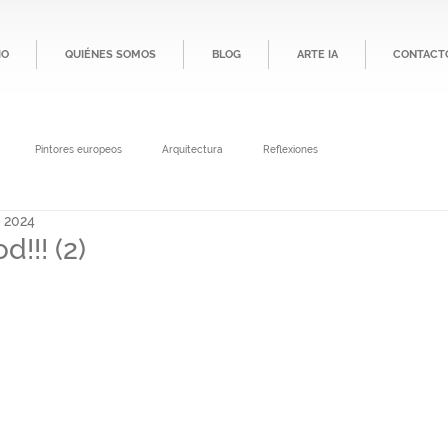
IO
QUIÉNES SOMOS
BLOG
ARTE IA
CONTACT
Pintores europeos
Arquitectura
Reflexiones
t 2024
!!! (2)