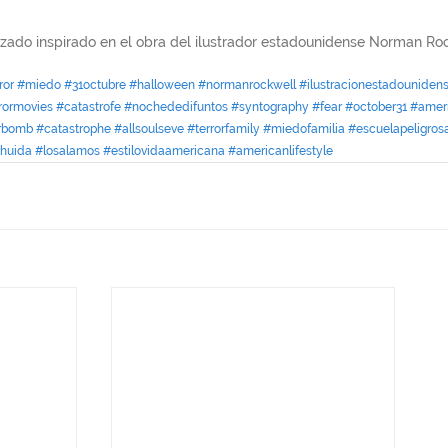
lizado inspirado en el obra del ilustrador estadounidense Norman Ro
ror
#miedo
#31octubre
#halloween
#normanrockwell
#ilustracionestadouniden
rormovies
#catastrofe
#nochededifuntos
#syntography
#fear
#october31
#ameri
rbomb
#catastrophe
#allsoulseve
#terrorfamily
#miedofamilia
#escuelapeligros
huida
#losalamos
#estilovidaamericana
#americanlifestyle