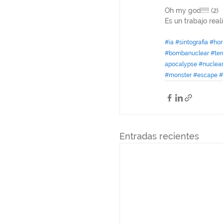
Oh my god!!!! (2)
Es un trabajo rea
#ia
#sintografia
#hor
#bombanuclear
#ter
apocalypse
#nuclea
#monster
#escape
#
Entradas recientes