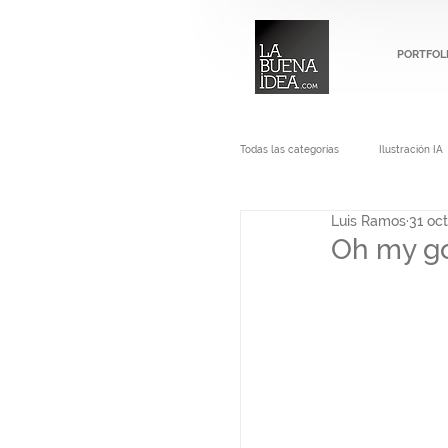
PORTFOL
Todas las categorías
Ilustración IA
Luis Ramos
31 oc
Oh my god