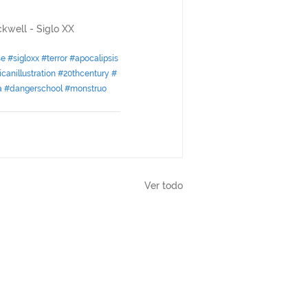
ckwell - Siglo XX
se
#sigloxx
#terror
#apocalipsis
canillustration
#20thcentury
#
a
#dangerschool
#monstruo
Ver todo