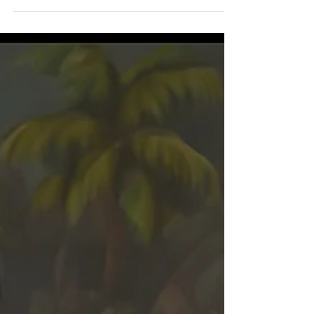
Trump Ukiyo-e. Obras inspiradas en las estampas
realizadas a principios de siglo XX por Kobayashi
Kiyochika