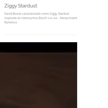
31 ago 2024
Ziggy Stardust
David Bowie caracterizado como Ziggy Stardust
inspirado en Hieronymus Bosch s.xv-xvi - Renacimiento
flamenco