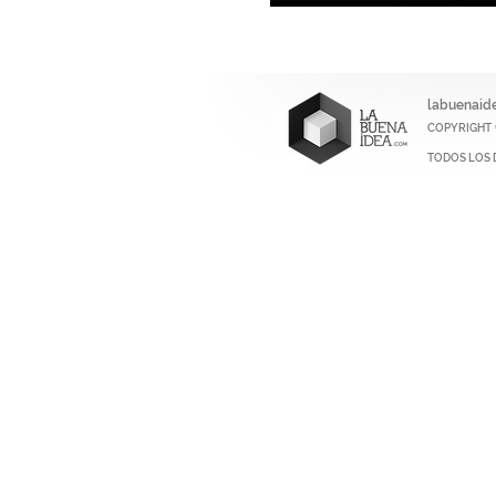
labuenaid
COPYRIGHT
TODOS LOS 