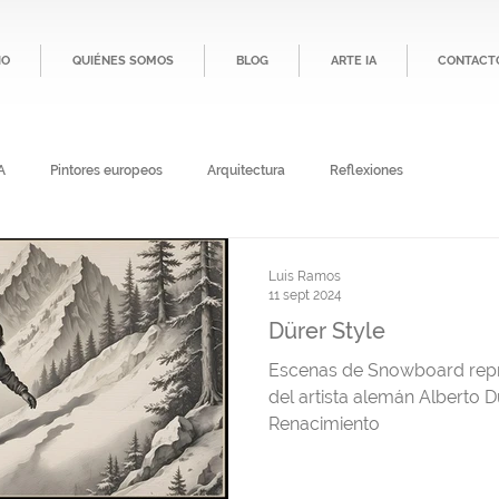
IO
QUIÉNES SOMOS
BLOG
ARTE IA
CONTACT
A
Pintores europeos
Arquitectura
Reflexiones
Luis Ramos
11 sept 2024
Dürer Style
Escenas de Snowboard repre
del artista alemán Alberto Du
Renacimiento