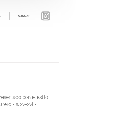
O
BUSCAR
sentado con el estilo
rero - s. xv-xvi -